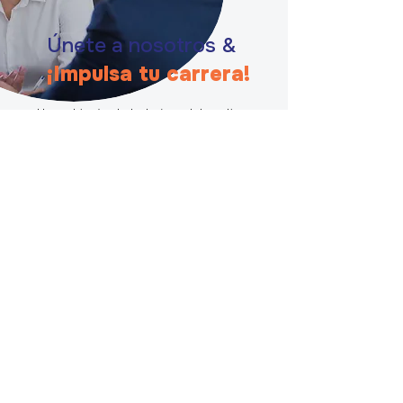
Únete a nosotros
&
¡Impulsa tu carrera!
Un ambiente de trabajo colaborativo y
amigable.
Proyectos innovadores, estimulantes y
significativos.
Proyectos variados gracias a nuestra
amplia cartera de clientes.
Oportunidades de movilidad funcional o
geográfica nacional e internacional.
Aceleramos tu carrera: te ayudamos a
cultivar tu autonomía, tu iniciativa y tu
emprendimiento.
Formación para desarrollar tus
conocimientos y habilidades.
Perspectivas de avance en un grupo en
crecimiento.
Únete a nosotros