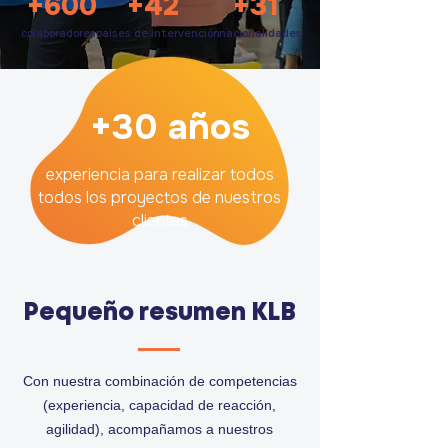
+600
+42
+31
colaboradores
paises de intervención
nacionalidades
+30 años
experiencia para realizar todos
todos los proyectos de nuestros
clientes
Pequeño resumen KLB
Con nuestra combinación de competencias
(experiencia, capacidad de reacción,
agilidad), acompañamos a nuestros