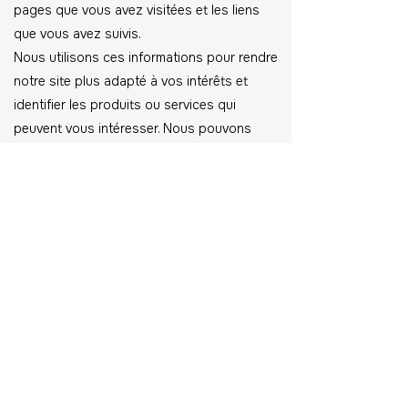
pages que vous avez visitées et les liens
que vous avez suivis.
Nous utilisons ces informations pour rendre
notre site plus adapté à vos intérêts et
identifier les produits ou services qui
peuvent vous intéresser. Nous pouvons
également partager ces informations avec
des tiers dans le même objectif.
KLB est un cabinet de conseil
international spécialiste de la
performance opérationnelle
depuis près de 30 ans.