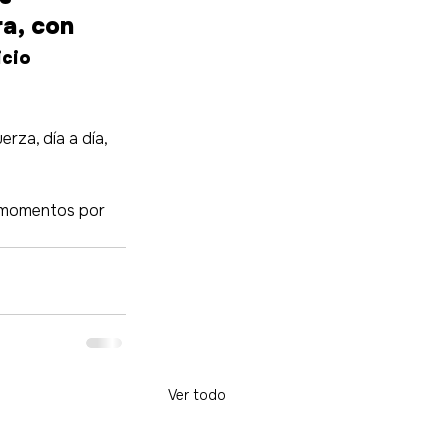
a, con 
icio
rza, día a día, 
s momentos por 
Ver todo