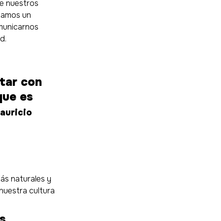
e nuestros 
tamos un 
municarnos 
d.
tar con 
que es 
auricio
ás naturales y 
nuestra cultura 
s 