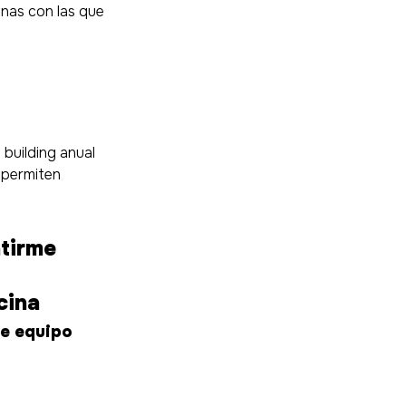
onas con las que 
building anual 
 permiten 
tirme 
 
cina 
de equipo 