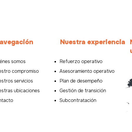
Carrera internacional:
Más 
salir de la zona de
vaca
confort para
Hea
consolidarse en el
per
extranjero
avegación
Nuestra experiencia
iénes somos
Refuerzo operativo
estro compromiso
Asesoramiento operativo
stros servicios
Plan de desempeño
stras ubicaciones
Gestión de transición
ntacto
Subcontratación