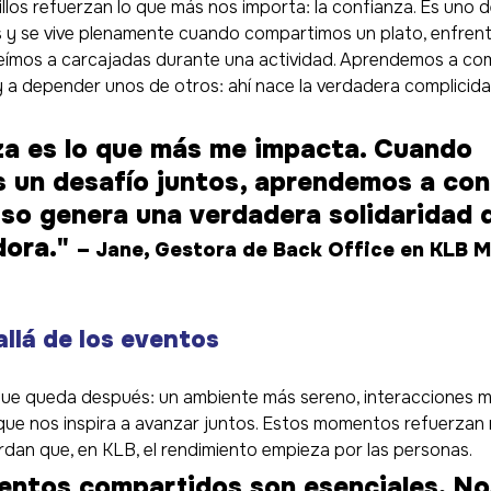
los refuerzan lo que más nos importa: la confianza. Es uno d
 y se vive plenamente cuando compartimos un plato, enfren
reímos a carcajadas durante una actividad. Aprendemos a co
y a depender unos de otros: ahí nace la verdadera complicida
za es lo que más me impacta. Cuando 
 un desafío juntos, aprendemos a con
Eso genera una verdadera solidaridad 
ora." 
– Jane, Gestora de Back Office en KLB M
llá de los eventos
que queda después: un ambiente más sereno, interacciones m
que nos inspira a avanzar juntos. Estos momentos refuerzan 
rdan que, en KLB, el rendimiento empieza por las personas.
ntos compartidos son esenciales. No