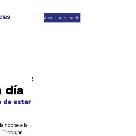
cias
Acceso a intranet
a día
 de estar 
a noche a la 
. Trabajar 