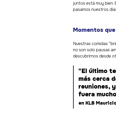
juntos está muy bien. 
pasamos nuestros días
Momentos que 
Nuestras comidas “brin
no son solo pausas am
descubrirnos desde ot
"El último t
más cerca d
reuniones, y
fuera mucho 
en KLB Maurici