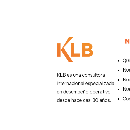
¿Y si construimos juntos
el bienestar en el
trabajo?
N
Qu
Nu
KLB es una consultora
Nue
internacional especializada
Nue
en desempeño operativo
Co
desde hace casi 30 años.