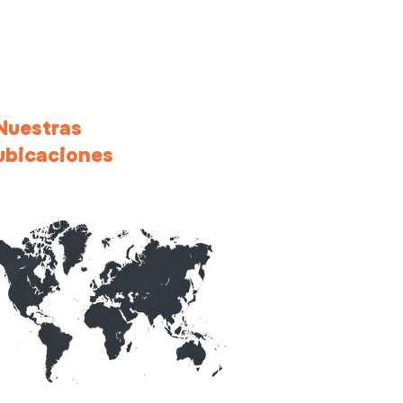
allá de cubrir una
nte: el valor de un
dhunting
sonalizado
Nuestras
ubicaciones